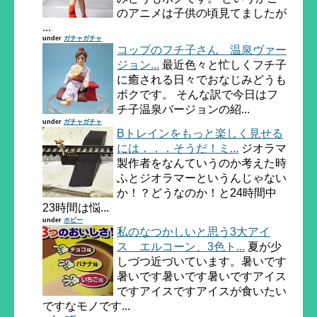
のアニメは子供の頃見てましたが
...
under
ガチャガチャ
コップのフチ子さん 温泉ヴァー
ジョン...
最近色々と忙しくフチ子
に癒される日々でおなじみどうも
ボクです。 そんな訳で今日はフ
チ子温泉バージョンの紹...
under
ガチャガチャ
Bトレインをもっと楽しく見せる
には．．．そうだ！ミ...
ジオラマ
製作者をなんていうのか考えた時
ふとジオラマーというんじゃない
か！？どうなのか！と24時間中
23時間は悩...
under
ホビー
私のなつかしいと思う3大アイ
ス エルコーン、3色ト...
夏が少
しづつ近づいています。暑いです
暑いです暑いです暑いですアイス
ですアイスですアイスが食いたい
ですなモノです...