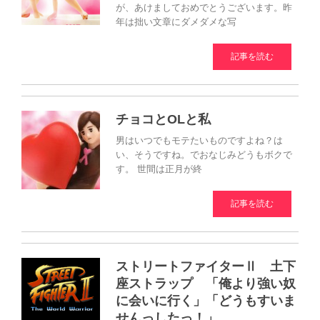
が、あけましておめでとうございます。昨
年は拙い文章にダメダメな写
記事を読む
チョコとOLと私
男はいつでもモテたいものですよね？は
い、そうですね。でおなじみどうもボクで
す。 世間は正月が終
記事を読む
ストリートファイターⅡ 土下
座ストラップ 「俺より強い奴
に会いに行く」「どうもすいま
せんっしたっ！」