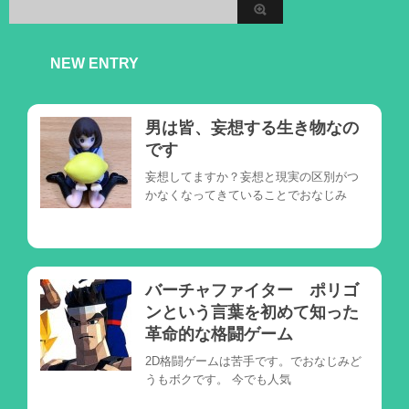
NEW ENTRY
男は皆、妄想する生き物なの
です
妄想してますか？妄想と現実の区別がつ
かなくなってきていることでおなじみ
バーチャファイター ポリゴ
ンという言葉を初めて知った
革命的な格闘ゲーム
2D格闘ゲームは苦手です。でおなじみど
うもボクです。 今でも人気