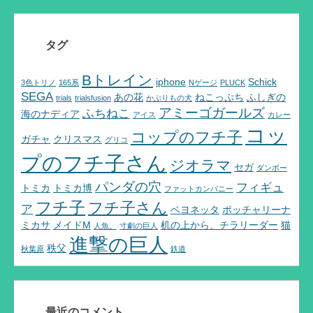
タグ
Bトレイン
iphone
Schick
3色トリノ
165系
Nゲージ
PLUCK
SEGA
あの花
ねこっぷち
ふしぎの
trials
trialsfusion
かぶりもの犬
アミーゴガールズ
ふちねこ
海のナディア
アイス
カレー
コッ
コップのフチ子
ガチャ
クリスマス
グリコ
プのフチ子さん
ジオラマ
セガ
ダンボー
パンダの穴
フィギュ
トミカ
トミカ博
ファットカンパニー
フチ子
フチ子さん
ア
ベヨネッタ
ポッチャリーナ
ミカサ
メイドM
机の上から、チラリーダー
猫
人魚。
寸劇の巨人
進撃の巨人
秩父
秋葉原
鉄道
最近のコメント