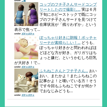
under
ご飯
コップのフチ子さんサードコンプ
リートしたので撮影し...
実は６月
下旬にホビーストックで既にコッ
プのフチ子さんサードを見つけて
在庫状況が「残りわずか」という
表示で焦って...
under
ガチャガチャ
ぽっちゃり好きに朗報！ポッチャ
リーナが素晴らしい！...
どうも、
ぽっちゃり好きかと問われればほ
どほどな方が好き、ガリガリはち
ょっと嫌だ。というかむしろ巨乳
が大好き！で...
under
ガチャガチャ
ふちねこさんとフチ子さん...
おい
おい、またかよ！またふちねこの
記事かよ！と嘆いている方！そう
です今回もふちねこですが何か？
でおなじみどうも...
under
ガチャガチャ