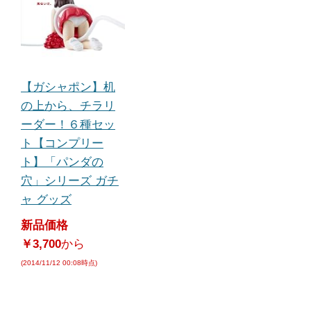
【ガシャポン】机
の上から、チラリ
ーダー！６種セッ
ト【コンプリー
ト】「パンダの
穴」シリーズ ガチ
ャ グッズ
新品価格
￥3,700
から
(2014/11/12 00:08時点)