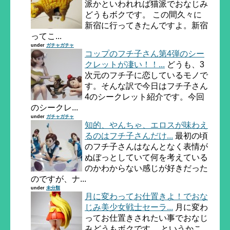
派かといわれれば猫派でおなじみ
どうもボクです。 この間久々に
新宿に行ってきたんですよ。新宿
ってこ...
under
ガチャガチャ
コップのフチ子さん第4弾のシー
クレットが凄い！！...
どうも、3
次元のフチ子に恋しているモノで
す。そんな訳で今日はフチ子さん
4のシークレット紹介です。今回
のシークレ...
under
ガチャガチャ
知的、やんちゃ、エロスが味わえ
るのはフチ子さんだけ...
最初の頃
のフチ子さんはなんとなく表情が
ぬぼっとしていて何を考えている
のかわからない感じが好きだった
のですが、ナ...
under
未分類
月に変わってお仕置きよ！でおな
じみ美少女戦士セーラ...
月に変わ
ってお仕置きされたい事でおなじ
みどうもボクです。 というかこ