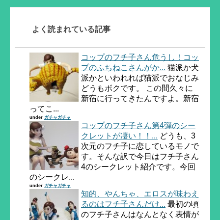
よく読まれている記事
コップのフチ子さん危うし！コッ
プのふちねこさんがか...
猫派か犬
派かといわれれば猫派でおなじみ
どうもボクです。 この間久々に
新宿に行ってきたんですよ。新宿
ってこ...
under
ガチャガチャ
コップのフチ子さん第4弾のシー
クレットが凄い！！...
どうも、3
次元のフチ子に恋しているモノで
す。そんな訳で今日はフチ子さん
4のシークレット紹介です。今回
のシークレ...
under
ガチャガチャ
知的、やんちゃ、エロスが味わえ
るのはフチ子さんだけ...
最初の頃
のフチ子さんはなんとなく表情が