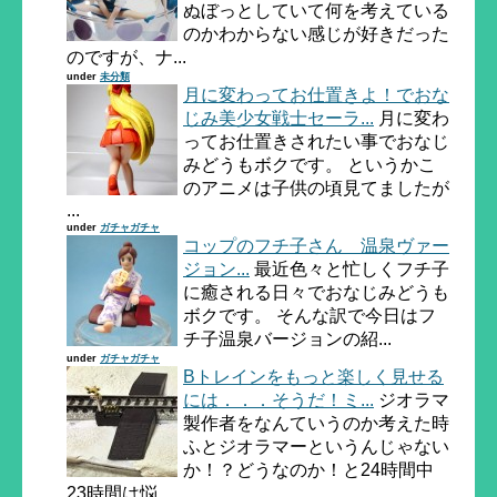
ぬぼっとしていて何を考えている
のかわからない感じが好きだった
のですが、ナ...
under
未分類
月に変わってお仕置きよ！でおな
じみ美少女戦士セーラ...
月に変わ
ってお仕置きされたい事でおなじ
みどうもボクです。 というかこ
のアニメは子供の頃見てましたが
...
under
ガチャガチャ
コップのフチ子さん 温泉ヴァー
ジョン...
最近色々と忙しくフチ子
に癒される日々でおなじみどうも
ボクです。 そんな訳で今日はフ
チ子温泉バージョンの紹...
under
ガチャガチャ
Bトレインをもっと楽しく見せる
には．．．そうだ！ミ...
ジオラマ
製作者をなんていうのか考えた時
ふとジオラマーというんじゃない
か！？どうなのか！と24時間中
23時間は悩...