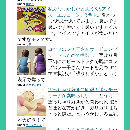
under
ホビー
私のなつかしいと思う3大アイ
ス エルコーン、3色ト...
夏が少
しづつ近づいています。暑いです
暑いです暑いです暑いですアイス
ですアイスですアイスが食いたい
ですなモノです...
under
ご飯
コップのフチ子さんサードコンプ
リートしたので撮影し...
実は６月
下旬にホビーストックで既にコッ
プのフチ子さんサードを見つけて
在庫状況が「残りわずか」という
表示で焦って...
under
ガチャガチャ
ぽっちゃり好きに朗報！ポッチャ
リーナが素晴らしい！...
どうも、
ぽっちゃり好きかと問われればほ
どほどな方が好き、ガリガリはち
ょっと嫌だ。というかむしろ巨乳
が大好き！で...
under
ガチャガチャ
ふちねこさんとフチ子さん...
おい