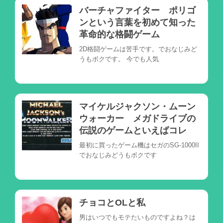
バーチャファイター ポリゴ
ンという言葉を初めて知った
革命的な格闘ゲーム
2D格闘ゲームは苦手です。でおなじみど
うもボクです。 今でも人気
マイケルジャクソン・ムーン
ウォーカー メガドライブの
伝説のゲームといえばコレ
最初に買ったゲーム機はセガのSG-1000II
でおなじみどうもボクです
チョコとOLと私
男はいつでもモテたいものですよね？は