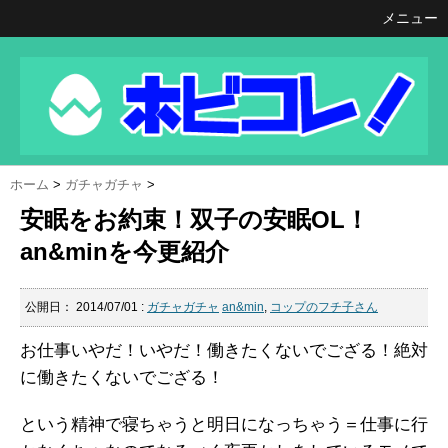
メニュー
ホーム
>
ガチャガチャ
>
安眠をお約束！双子の安眠OL！
an&minを今更紹介
公開日：
2014/07/01
:
ガチャガチャ
an&min
,
コップのフチ子さん
お仕事いやだ！いやだ！働きたくないでござる！絶対
に働きたくないでござる！
という精神で寝ちゃうと明日になっちゃう＝仕事に行