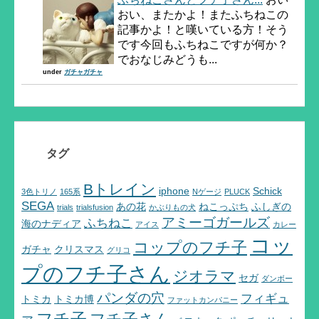
おい、またかよ！またふちねこの
記事かよ！と嘆いている方！そう
です今回もふちねこですが何か？
でおなじみどうも...
under
ガチャガチャ
タグ
Bトレイン
iphone
Schick
3色トリノ
165系
Nゲージ
PLUCK
SEGA
あの花
ねこっぷち
ふしぎの
trials
trialsfusion
かぶりもの犬
アミーゴガールズ
ふちねこ
海のナディア
アイス
カレー
コッ
コップのフチ子
ガチャ
クリスマス
グリコ
プのフチ子さん
ジオラマ
セガ
ダンボー
パンダの穴
フィギュ
トミカ
トミカ博
ファットカンパニー
フチ子