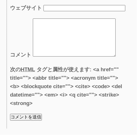
ウェブサイト
コメント
次の
HTML
タグと属性が使えます:
<a href=""
title=""> <abbr title=""> <acronym title="">
<b> <blockquote cite=""> <cite> <code> <del
datetime=""> <em> <i> <q cite=""> <strike>
<strong>