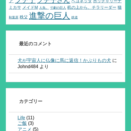
フチ子さん
ア
ベヨネッタ
ポッチャリーナ
ミカサ
メイドM
机の上から、チラリーダー
猫
人魚。
寸劇の巨人
進撃の巨人
秩父
秋葉原
鉄道
最近のコメント
犬が宇宙人に仏像に馬に返信！かぶりもの犬
に
Johnd484
より
カテゴリー
Life
(11)
ご飯
(3)
アニメ
(5)