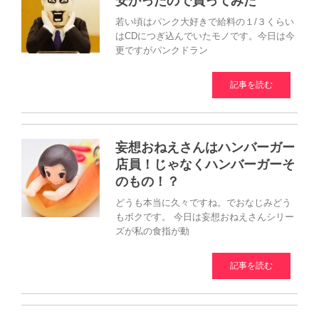
安かったので買ってみた
若い頃はパンク大好きで給料の１/３くらい
はCDにつぎ込んでいたモノです。今日は今
更ですがパンクドラン
記事を読む
妄想おねえさんはハンバーガー
店員！じゃなくハンバーガーそ
のもの！？
どうも本当に久々ですね。でおなじみどう
もボクです。 今日は妄想おねえさんシリー
ズが私の食指が動
記事を読む