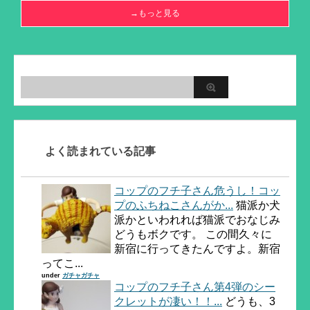
→もっと見る
よく読まれている記事
コップのフチ子さん危うし！コッ
プのふちねこさんがか...
猫派か犬
派かといわれれば猫派でおなじみ
どうもボクです。 この間久々に
新宿に行ってきたんですよ。新宿
ってこ...
under
ガチャガチャ
コップのフチ子さん第4弾のシー
クレットが凄い！！...
どうも、3