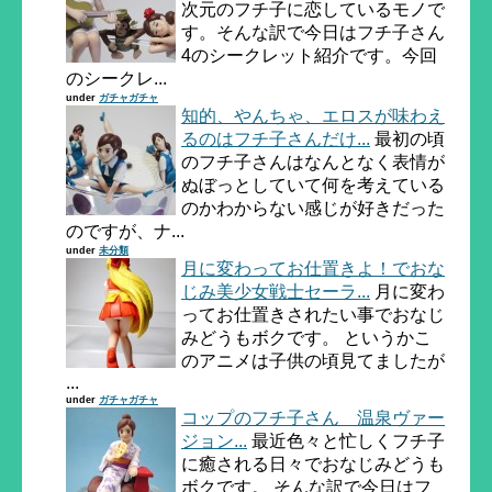
次元のフチ子に恋しているモノで
す。そんな訳で今日はフチ子さん
4のシークレット紹介です。今回
のシークレ...
under
ガチャガチャ
知的、やんちゃ、エロスが味わえ
るのはフチ子さんだけ...
最初の頃
のフチ子さんはなんとなく表情が
ぬぼっとしていて何を考えている
のかわからない感じが好きだった
のですが、ナ...
under
未分類
月に変わってお仕置きよ！でおな
じみ美少女戦士セーラ...
月に変わ
ってお仕置きされたい事でおなじ
みどうもボクです。 というかこ
のアニメは子供の頃見てましたが
...
under
ガチャガチャ
コップのフチ子さん 温泉ヴァー
ジョン...
最近色々と忙しくフチ子
に癒される日々でおなじみどうも
ボクです。 そんな訳で今日はフ