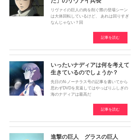
だ」のリヴァイ兵長
リヴァイの巨人の肉を削ぐ際の登場シーン
は大体回転しているけど、 あれは回りすぎ
なんじゃない？回
記事を読む
いったいナディアは何を考えて
生きているのでしょうか？
先日のN-ノーチラス号の記事を書いてから
思わずDVDを見返してはやっぱりふしぎの
海のナディアは最高だ
記事を読む
進撃の巨人 グラスの巨人