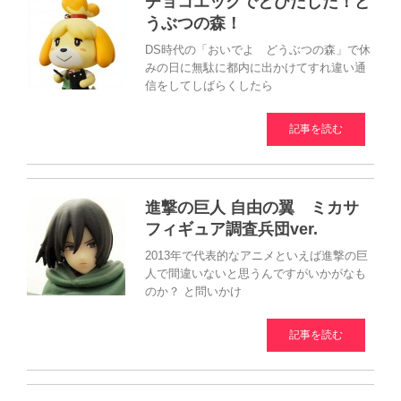
チョコエッグでとびだした！ど
うぶつの森！
DS時代の「おいでよ どうぶつの森」で休
みの日に無駄に都内に出かけてすれ違い通
信をしてしばらくしたら
記事を読む
進撃の巨人 自由の翼 ミカサ
フィギュア調査兵団ver.
2013年で代表的なアニメといえば進撃の巨
人で間違いないと思うんですがいかがなも
のか？ と問いかけ
記事を読む