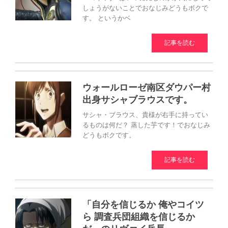
しょうがないことでおなじみどうもボクで
す。 というかベ
記事を読む
ウォールローゼ南区ダウパー村
出身サシャブラウスです。
サシャ・ブラウス、貴様が右手に持ってい
るものは何だ？ 蒸した芋です！でおなじみ
どうもボクです。
記事を読む
「自分を信じるか 俺やコイツ
ら 調査兵団組織を信じるか