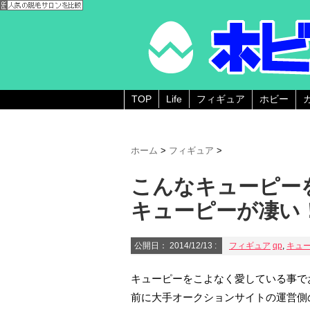
TOP
Life
フィギュア
ホビー
ホーム
>
フィギュア
>
こんなキューピー
キューピーが凄い
公開日：
2014/12/13
:
フィギュア
qp
,
キュ
キューピーをこよなく愛している事で
前に大手オークションサイトの運営側