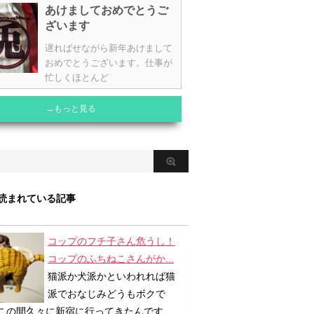
あけましておめでとうご
ざいます
遅ればせながら新年あけまして
おめでとうございます。仕事が
忙しくほとんど
→もっと見る
読まれている記事
コップのフチ子さん危うし！
コップのふちねこさんがか...
猫派か犬派かといわれれば猫
派でおなじみどうもボクで
 この間久々に新宿に行ってきたんです