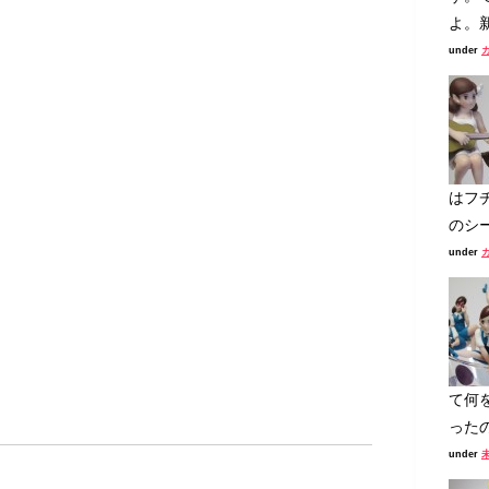
よ。新
under
はフ
のシー
under
て何
ったの
under