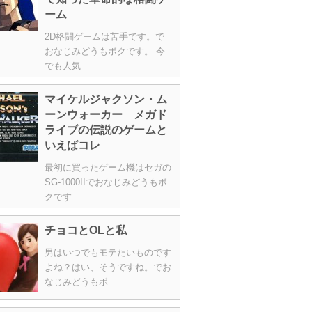
ーム
2D格闘ゲームは苦手です。で
おなじみどうもボクです。 今
でも人気
マイケルジャクソン・ム
ーンウォーカー メガド
ライブの伝説のゲームと
いえばコレ
最初に買ったゲーム機はセガの
SG-1000IIでおなじみどうもボ
クです
チョコとOLと私
男はいつでもモテたいものです
よね？はい、そうですね。でお
なじみどうもボ