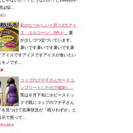
んじゃないか！？どうなのか！と24時間中
間は悩...
ホビー
私のなつかしいと思う3大アイ
ス エルコーン、3色ト...
夏
が少しづつ近づいています。
暑いです暑いです暑いです暑
すアイスですアイスですアイスが食いたい
モノです...
ご飯
コップのフチ子さんサードコ
ンプリートしたので撮影し...
実は６月下旬にホビーストッ
クで既にコップのフチ子さん
ドを見つけて在庫状況が「残りわずか」と
示で焦って...
ガチャガチャ