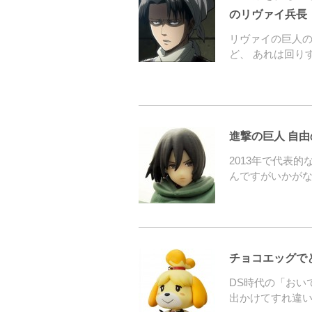
のリヴァイ兵長
リヴァイの巨人
ど、 あれは回り
進撃の巨人 自由
2013年で代表
んですがいかがな
チョコエッグで
DS時代の「おい
出かけてすれ違