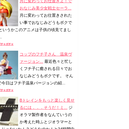
月に変わってお仕置きよ！で
おなじみ美少女戦士セーラ...
月に変わってお仕置きされた
い事でおなじみどうもボクで
 というかこのアニメは子供の頃見てまし
.
ガチャガチャ
コップのフチ子さん 温泉ヴ
ァージョン...
最近色々と忙し
くフチ子に癒される日々でお
なじみどうもボクです。 そん
で今日はフチ子温泉バージョンの紹...
ガチャガチャ
Bトレインをもっと楽しく見せ
るには．．．そうだ！ミ...
ジ
オラマ製作者をなんていうの
か考えた時ふとジオラマーと