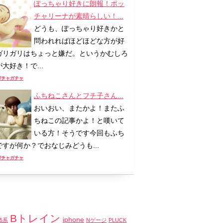
ぽっちゃり好きに朗報！ポッ
チャリーナが素晴らしい！...
どうも、ぽっちゃり好きかと
問われればほどほどな方が好
ガリガリはちょっと嫌だ。というかむしろ
大好き！で...
ガチャガチャ
ふちねこさんとフチ子さん...
おいおい、またかよ！またふ
ちねこの記事かよ！と嘆いて
いる方！そうです今回もふち
ですが何か？でおなじみどうも...
ガチャガチャ
Bトレイン
iphone
65系
Nゲージ
PLUCK