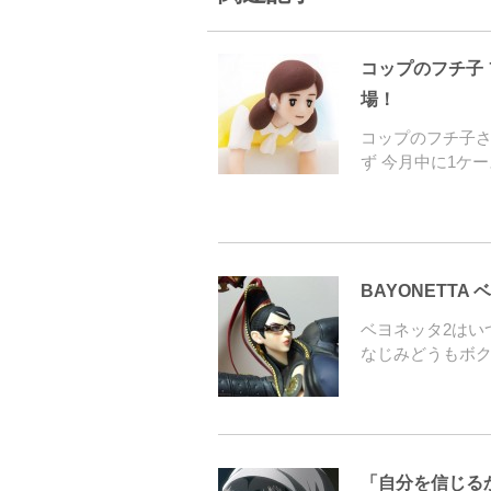
コップのフチ子
場！
コップのフチ子
ず 今月中に1ケ
BAYONETT
ベヨネッタ2はい
なじみどうもボク
「自分を信じる