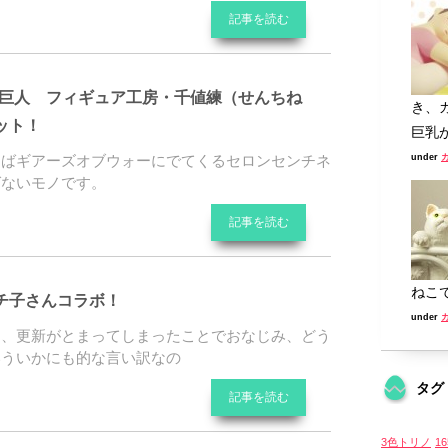
記事を読む
 進撃の巨人 フィギュア工房・千値練（せんちね
き、
ット！
巨乳が
えばギアーズオブウォーにでてくるセロンセンチネ
under
ばないモノです。
記事を読む
ねこ
チ子さんコラボ！
under
く、更新がとまってしまったことでおなじみ、どう
いういかにも的な言い訳なの
タグ
記事を読む
3色トリノ
1