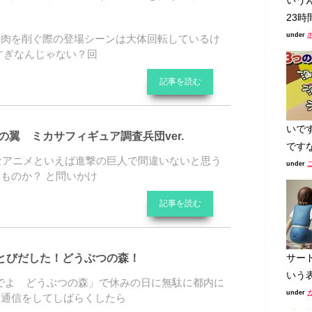
いう
23時
under
の肉を削ぐ際の登場シーンは大体回転しているけ
すぎなんじゃない？回
記事を読む
いで
の翼 ミカサフィギュア調査兵団ver.
ですな
的なアニメといえば進撃の巨人で間違いないと思う
under
ものか？ と問いかけ
記事を読む
とびだした！どうぶつの森！
サー
いう表
でよ どうぶつの森」で休みの日に無駄に都内に
under
い通信をしてしばらくしたら