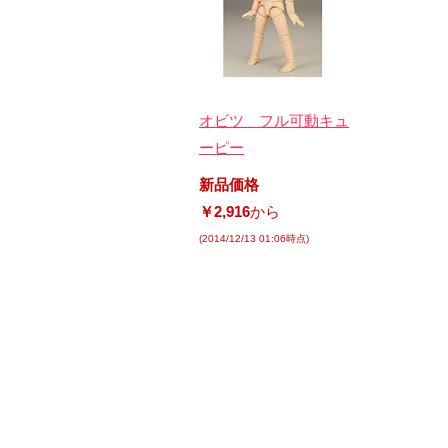
オビツ フル可動キュ
ーピー
新品価格
￥2,916
から
(2014/12/13 01:06時点)