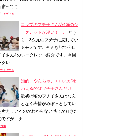
宿ってこ...
ガチャガチャ
コップのフチ子さん第4弾のシ
ークレットが凄い！！...
どう
も、3次元のフチ子に恋してい
るモノです。そんな訳で今日
チ子さん4のシークレット紹介です。今回
クレ...
ガチャガチャ
知的、やんちゃ、エロスが味
わえるのはフチ子さんだけ...
最初の頃のフチ子さんはなん
となく表情がぬぼっとしてい
を考えているのかわからない感じが好きだ
ですが、ナ...
未分類