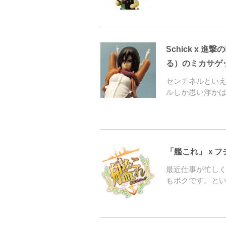
Schick x
る）のミカサゲ
センチネルとい
ルしか思い浮か
「艦これ」ｘフ
最近仕事が忙し
もボクです。と