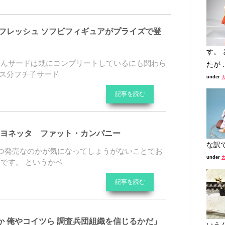
 フレッシュ ソフビフィギュアがプライズで登
す。
さんサードは既にコンプリートしているにも関わら
たが ..
ース分フチ子サード
under
記事を読む
A ベヨネッタ ファット・カンパニー
な訳
つ発売なのかが気になってしょうがないことでお
under
です。 というかベ
記事を読む
か 俺やコイツら 調査兵団組織を信じるかだ」