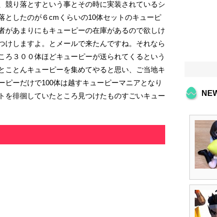
、競り落とすという事とその時に実装されているシ
落としたのが６cmくらいの10体セットのキューピ
者があまりにもキューピーの在庫があるので欲しけ
つけしますよ。とメールで来たんですね。それなら
ころ３００体ほどキューピーが送られてくるという
とことんキューピーを集めてやると思い、ご当地キ
ーピーだけで100体は越すキューピーマニアとなり
NE
トを徘徊していたところ見つけたものすごいキュー