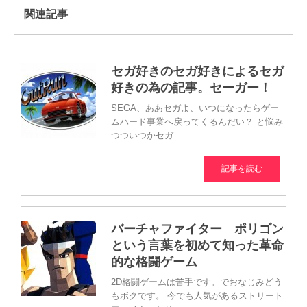
関連記事
セガ好きのセガ好きによるセガ
好きの為の記事。セーガー！
SEGA、ああセガよ、いつになったらゲー
ムハード事業へ戻ってくるんだい？ と悩み
つついつかセガ
記事を読む
バーチャファイター ポリゴン
という言葉を初めて知った革命
的な格闘ゲーム
2D格闘ゲームは苦手です。でおなじみどう
もボクです。 今でも人気があるストリート