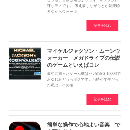
課なモノです。 考え事しながらとか音楽聴
きながらウォーキ
記事を読む
マイケルジャクソン・ムーンウ
ォーカー メガドライブの伝説
のゲームといえばコレ
最初に買ったゲーム機はセガのSG-1000IIで
おなじみどうもボクです。当時小学生だっ
た私は、その頃
記事を読む
簡単な操作で心地よい音楽 で