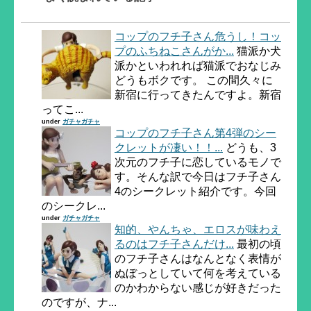
コップのフチ子さん危うし！コッ
プのふちねこさんがか...
猫派か犬
派かといわれれば猫派でおなじみ
どうもボクです。 この間久々に
新宿に行ってきたんですよ。新宿
ってこ...
under
ガチャガチャ
コップのフチ子さん第4弾のシー
クレットが凄い！！...
どうも、3
次元のフチ子に恋しているモノで
す。そんな訳で今日はフチ子さん
4のシークレット紹介です。今回
のシークレ...
under
ガチャガチャ
知的、やんちゃ、エロスが味わえ
るのはフチ子さんだけ...
最初の頃
のフチ子さんはなんとなく表情が
ぬぼっとしていて何を考えている
のかわからない感じが好きだった
のですが、ナ...