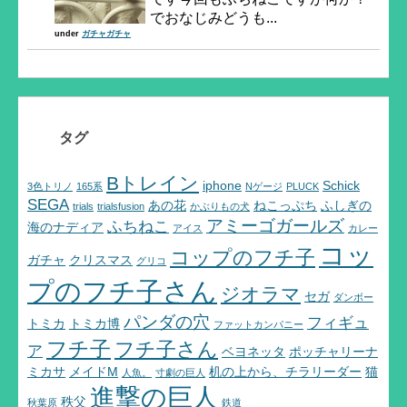
でおなじみどうも...
under
ガチャガチャ
タグ
Bトレイン
iphone
Schick
3色トリノ
165系
Nゲージ
PLUCK
SEGA
あの花
ねこっぷち
ふしぎの
trials
trialsfusion
かぶりもの犬
アミーゴガールズ
ふちねこ
海のナディア
アイス
カレー
コッ
コップのフチ子
ガチャ
クリスマス
グリコ
プのフチ子さん
ジオラマ
セガ
ダンボー
パンダの穴
フィギュ
トミカ
トミカ博
ファットカンパニー
フチ子
フチ子さん
ア
ベヨネッタ
ポッチャリーナ
ミカサ
メイドM
机の上から、チラリーダー
猫
人魚。
寸劇の巨人
進撃の巨人
秩父
秋葉原
鉄道