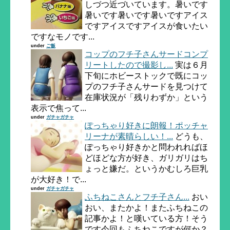
しづつ近づいています。暑いです
暑いです暑いです暑いですアイス
ですアイスですアイスが食いたい
ですなモノです...
under
ご飯
コップのフチ子さんサードコンプ
リートしたので撮影し...
実は６月
下旬にホビーストックで既にコッ
プのフチ子さんサードを見つけて
在庫状況が「残りわずか」という
表示で焦って...
under
ガチャガチャ
ぽっちゃり好きに朗報！ポッチャ
リーナが素晴らしい！...
どうも、
ぽっちゃり好きかと問われればほ
どほどな方が好き、ガリガリはち
ょっと嫌だ。というかむしろ巨乳
が大好き！で...
under
ガチャガチャ
ふちねこさんとフチ子さん...
おい
おい、またかよ！またふちねこの
記事かよ！と嘆いている方！そう
です今回もふちねこですが何か？