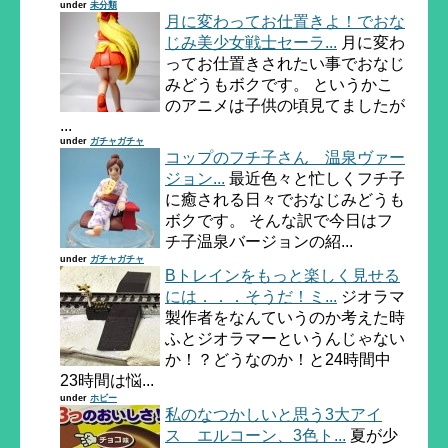
under
未分類
月に変わってお仕置きよ！でおな
じみ美少女戦士セーラ...
月に変わ
ってお仕置きされたい事でおなじ
みどうもボクです。 というかこ
のアニメは子供の頃見てましたが
...
under
ガチャガチャ
コップのフチ子さん 温泉ヴァー
ジョン...
最近色々と忙しくフチ子
に癒される日々でおなじみどうも
ボクです。 そんな訳で今日はフ
チ子温泉バージョンの紹...
under
ガチャガチャ
Bトレインをもっと楽しく見せる
には．．．そうだ！ミ...
ジオラマ
製作者をなんていうのか考えた時
ふとジオラマーというんじゃない
か！？どうなのか！と24時間中
23時間は悩...
under
ホビー
私のなつかしいと思う3大アイ
ス エルコーン、3色ト...
夏が少