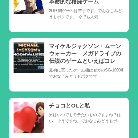
革命的な格闘ゲーム
2D格闘ゲームは苦手です。でおなじみど
うもボクです。 今でも人気
マイケルジャクソン・ムーン
ウォーカー メガドライブの
伝説のゲームといえばコレ
最初に買ったゲーム機はセガのSG-1000II
でおなじみどうもボクです
チョコとOLと私
男はいつでもモテたいものですよね？は
い、そうですね。でおなじみどうもボ