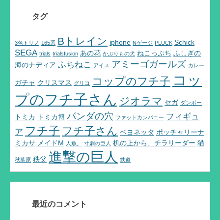
タグ
Bトレイン
iphone
Schick
3色トリノ
165系
Nゲージ
PLUCK
SEGA
あの花
ねこっぷち
ふしぎの
trials
trialsfusion
かぶりもの犬
アミーゴガールズ
ふちねこ
海のナディア
アイス
カレー
コッ
コップのフチ子
ガチャ
クリスマス
グリコ
プのフチ子さん
ジオラマ
セガ
ダンボー
パンダの穴
フィギュ
トミカ
トミカ博
ファットカンパニー
フチ子
フチ子さん
ア
ベヨネッタ
ポッチャリーナ
ミカサ
メイドM
机の上から、チラリーダー
猫
人魚。
寸劇の巨人
進撃の巨人
秩父
秋葉原
鉄道
最近のコメント