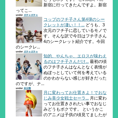
新宿に行ってきたんですよ。新宿
ってこ...
under
ガチャガチャ
コップのフチ子さん第4弾のシー
クレットが凄い！！...
どうも、3
次元のフチ子に恋しているモノで
す。そんな訳で今日はフチ子さん
4のシークレット紹介です。今回
のシークレ...
under
ガチャガチャ
知的、やんちゃ、エロスが味わえ
るのはフチ子さんだけ...
最初の頃
のフチ子さんはなんとなく表情が
ぬぼっとしていて何を考えている
のかわからない感じが好きだった
のですが、ナ...
under
未分類
月に変わってお仕置きよ！でおな
じみ美少女戦士セーラ...
月に変わ
ってお仕置きされたい事でおなじ
みどうもボクです。 というかこ
のアニメは子供の頃見てましたが