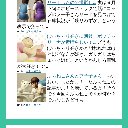
リートしたので撮影し...
実は６月
下旬にホビーストックで既にコッ
プのフチ子さんサードを見つけて
在庫状況が「残りわずか」という
表示で焦って...
under
ガチャガチャ
ぽっちゃり好きに朗報！ポッチャ
リーナが素晴らしい！...
どうも、
ぽっちゃり好きかと問われればほ
どほどな方が好き、ガリガリはち
ょっと嫌だ。というかむしろ巨乳
が大好き！で...
under
ガチャガチャ
ふちねこさんとフチ子さん...
おい
おい、またかよ！またふちねこの
記事かよ！と嘆いている方！そう
です今回もふちねこですが何か？
でおなじみどうも...
under
ガチャガチャ