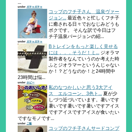
...
under
ガチャガチャ
コップのフチ子さん 温泉ヴァー
ジョン...
最近色々と忙しくフチ子
に癒される日々でおなじみどうも
ボクです。 そんな訳で今日はフ
チ子温泉バージョンの紹...
under
ガチャガチャ
Bトレインをもっと楽しく見せる
には．．．そうだ！ミ...
ジオラマ
製作者をなんていうのか考えた時
ふとジオラマーというんじゃない
か！？どうなのか！と24時間中
23時間は悩...
under
ホビー
私のなつかしいと思う3大アイ
ス エルコーン、3色ト...
夏が少
しづつ近づいています。暑いです
暑いです暑いです暑いですアイス
ですアイスですアイスが食いたい
ですなモノです...
under
ご飯
コップのフチ子さんサードコンプ