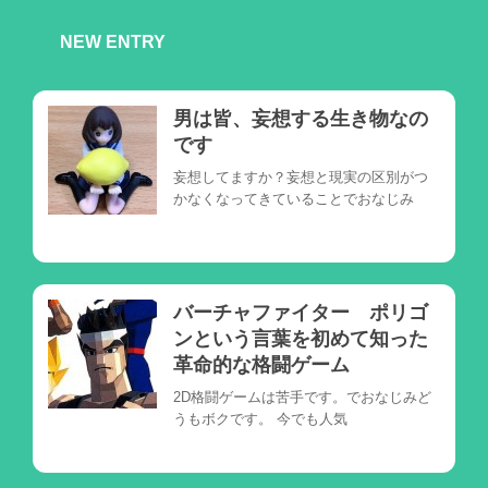
NEW ENTRY
男は皆、妄想する生き物なの
です
妄想してますか？妄想と現実の区別がつ
かなくなってきていることでおなじみ
バーチャファイター ポリゴ
ンという言葉を初めて知った
革命的な格闘ゲーム
2D格闘ゲームは苦手です。でおなじみど
うもボクです。 今でも人気